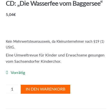
CD: „Die Wasserfee vom Baggersee“
5,04
€
Kein Mehrwertsteuerausweis, da Kleinunternehmer nach §19 (1)
UStG.
Eine Umweltrevue für Kinder und Erwachsene gesungen
vom Sachsendorfer Kinderchor.
Vorrätig
CD:
IN DEN WARENKORB
"Die
Wasserfee
vom