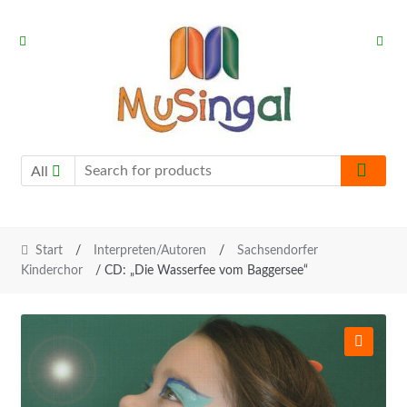
Skip
Skip
to
to
navigation
content
All
Start
/
Interpreten/Autoren
/
Sachsendorfer
Kinderchor
/ CD: „Die Wasserfee vom Baggersee“
🔍